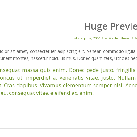
Huge Previ
/
/
24 sierpnia, 2014
w
Media
,
News
A
lor sit amet, consectetuer adipiscing elit. Aenean commodo ligula
urient montes, nascetur ridiculus mus. Donec quam felis, ultricies ne
nsequat massa quis enim. Donec pede justo, fringilla v
honcus ut, imperdiet a, venenatis vitae, justo. Nulla
t. Cras dapibus. Vivamus elementum semper nisi. Aenean
 eu, consequat vitae, eleifend ac, enim.