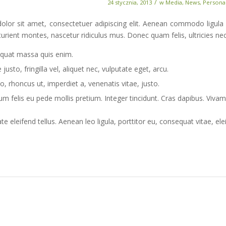
/
24 stycznia, 2013
w
Media
,
News
,
Persona
lor sit amet, consectetuer adipiscing elit. Aenean commodo ligula
urient montes, nascetur ridiculus mus. Donec quam felis, ultricies ne
quat massa quis enim.
usto, fringilla vel, aliquet nec, vulputate eget, arcu.
o, rhoncus ut, imperdiet a, venenatis vitae, justo.
um felis eu pede mollis pretium. Integer tincidunt. Cras dapibus. Viv
e eleifend tellus. Aenean leo ligula, porttitor eu, consequat vitae, ele