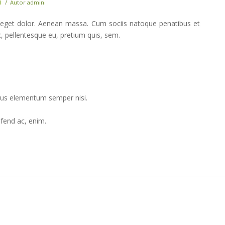
/
l
Autor
admin
 eget dolor. Aenean massa. Cum sociis natoque penatibus et
c, pellentesque eu, pretium quis, sem.
amus elementum semper nisi.
ifend ac, enim.