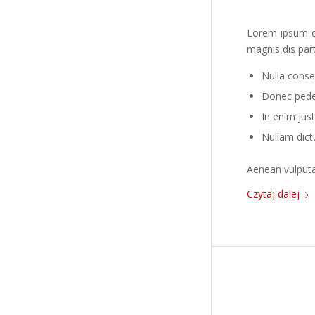
Lorem ipsum do
magnis dis part
Nulla conse
Donec pede j
In enim just
Nullam dict
Aenean vulputat
Czytaj dalej